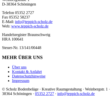
D-38364 Schöningen
Telefon 05352 2727
Fax 05352 58237
E-Mail:
info@teppich-scholz.de
Web:
www.teppich-scholz.de
Handelsregister Braunschweig
HRA 100641
Steuer-Nr. 13/141/00448
MEHR ÜBER UNS
Über uns
Kontakt & Anfahrt
Datenschutzhinweise
Impressum
© Scholz Bodenbeläge · Kreative Raumgestaltung · Weinbergstr. 1 ·
38364 Schöningen ·
05352 2727
·
info@teppich-scholz.de